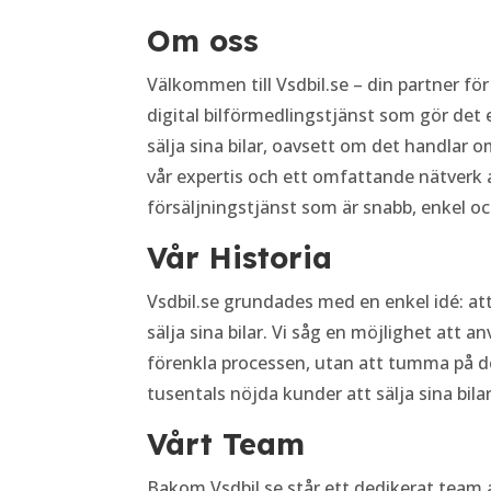
Om oss
Välkommen till Vsdbil.se – din partner för
digital bilförmedlingstjänst som gör det 
sälja sina bilar, oavsett om det handlar o
vår expertis och ett omfattande nätverk a
försäljningstjänst som är snabb, enkel och
Vår Historia
Vsdbil.se grundades med en enkel idé: att
sälja sina bilar. Vi såg en möjlighet att a
förenkla processen, utan att tumma på den
tusentals nöjda kunder att sälja sina bilar
Vårt Team
Bakom Vsdbil.se står ett dedikerat team a