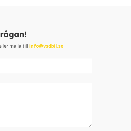
frågan!
ller maila till
info@vsdbil.se
.