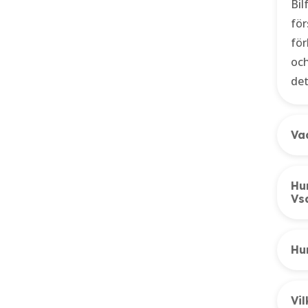
Bil
för
för
och
det
Va
Hur
Vs
Hur
Vil