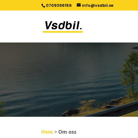
0709396156
info@vsdbil.se
Hem
>
Om oss