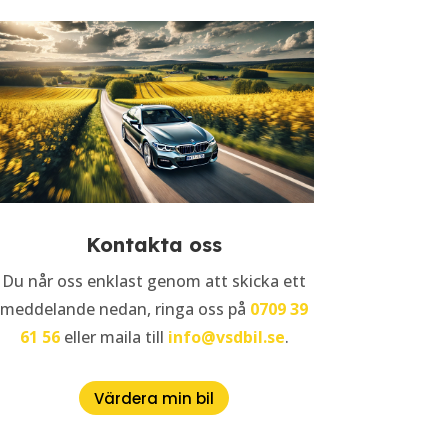
Kontakta oss
Du når oss enklast genom att skicka ett
meddelande nedan, ringa oss på
0709 39
61 56
eller maila till
info@vsdbil.se
.
Värdera min bil