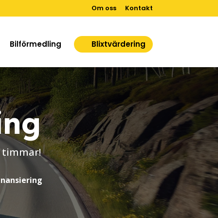
Om oss
Kontakt
Bilförmedling
Blixtvärdering
ing
4 timmar!
inansiering