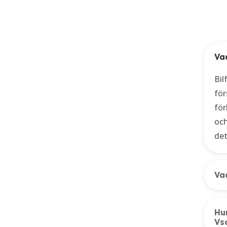
Va
Bil
för
för
och
det
Va
Hur
Vs