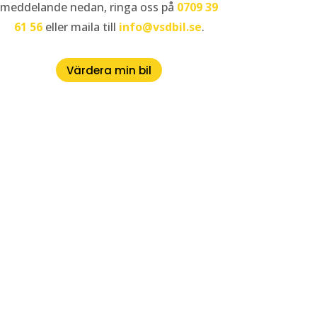
meddelande nedan, ringa oss på
0709 39
61 56
eller maila till
info@vsdbil.se
.
Värdera min bil