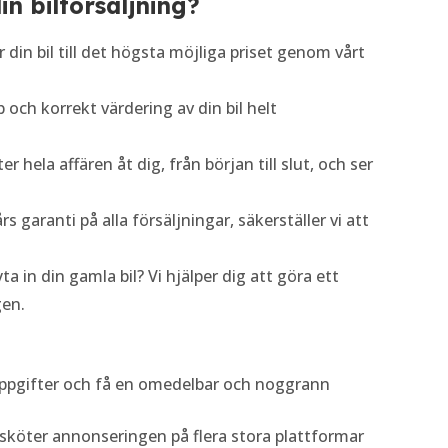
in bilförsäljning?
r din bil till det högsta möjliga priset genom vårt
b och korrekt värdering av din bil helt
ter hela affären åt dig, från början till slut, och ser
års garanti på alla försäljningar, säkerställer vi att
byta in din gamla bil? Vi hjälper dig att göra ett
gen.
 uppgifter och få en omedelbar och noggrann
i sköter annonseringen på flera stora plattformar