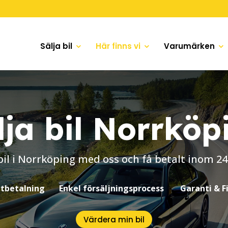
Sälja bil
Här finns vi
Varumärken
lja bil Norrköp
 bil i Norrköping med oss och få betalt inom 2
tbetalning
Enkel försäljningsprocess
Garanti & F
Värdera min bil