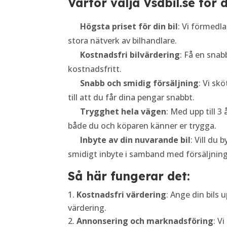
Varför välja Vsdbil.se för d
Högsta priset för din bil
: Vi förmedla
stora nätverk av bilhandlare.
Kostnadsfri bilvärdering
: Få en snab
kostnadsfritt.
Snabb och smidig försäljning
: Vi skö
till att du får dina pengar snabbt.
Trygghet hela vägen
: Med upp till 3 
både du och köparen känner er trygga.
Inbyte av din nuvarande bil
: Vill du 
smidigt inbyte i samband med försäljnin
Så här fungerar det:
Kostnadsfri värdering
: Ange din bils
värdering.
Annonsering och marknadsföring
: V