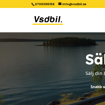
0709396156
info@vsdbil.se
Sä
Sälj din
Snabb u