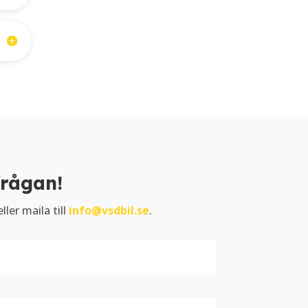
frågan!
ller maila till
info@vsdbil.se
.