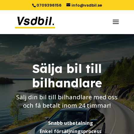
0709396156
info@vsdbil.se
Sälja bil till
bilhandlare
Sälj din bil till bilhandlare med oss
och få betalt inom 24 timmar!
Snabb utbetalning
Enkel försäljningsprocess