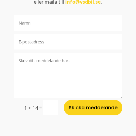
eller maila till
info@vsdbil.se
.
=
Skicka meddelande
1 + 14