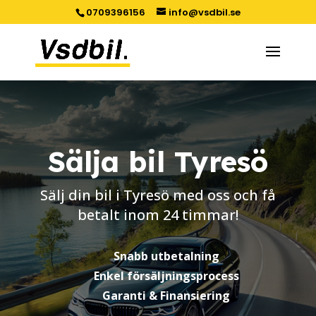
0709396156
info@vsdbil.se
Sälja bil Tyresö
Sälj din bil i Tyresö med oss och få
betalt inom 24 timmar!
Snabb utbetalning
Enkel försäljningsprocess
Garanti & Finansiering